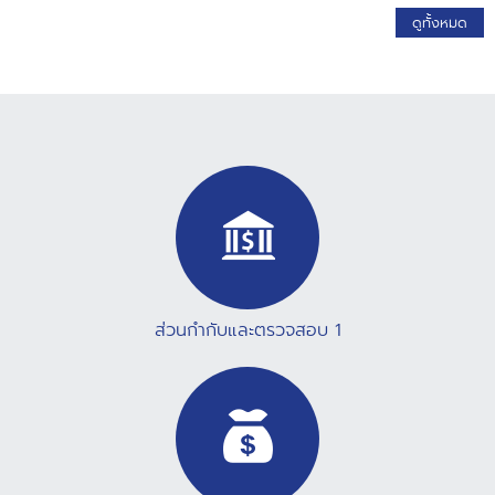
หนังสือแจ้งให้นำส่งข้อมูลประกอบการประเมินความเสี่ยงฯ ผ่านระบบ
ดูทั้งหมด
AMRAC 207 แห่ง <<< Download - ข้อแนะนำการเข้าใช้งานระบบ
AMRAC <<< Download - แบบขอใช้บริการ AMRAC <<< Download
- ตัวอย่างนโยบาย คู่มือ และแบบฟอร์มสำหรับสหกรณ์ <<< Download
Web Site ระบบ AMRAC <<< Link เข้าใช่งานระบบ สอบถามปัญหา
เกี่ยวกับหัวข้อแบบประเมินความเสี่ยงฯ หรือข้อมูลเพิ่มเติม หรือด้าน
เทคนิค Add Line หรือ @700ahgln
ส่วนกำกับและตรวจสอบ 1